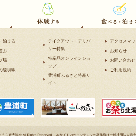
・泊まる
テイクアウト・デリバ
アクセスマッ
リー特集
遊ぶ
お知らせ
特産品オンラインショ
プ場
お問い合わせ
ップ
の秘境駅
ご利用規約
豊浦町ふるさと特産サ
イト
湾とようら観光協会 All Rights Reserved. 本サイト内のコンテンツの著作権は一般社