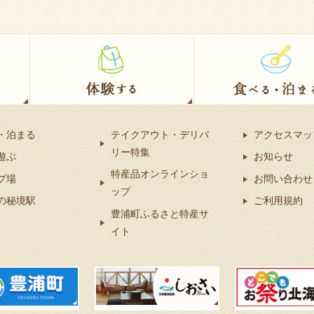
・泊まる
テイクアウト・デリバ
アクセスマッ
リー特集
遊ぶ
お知らせ
特産品オンラインショ
プ場
お問い合わせ
ップ
の秘境駅
ご利用規約
豊浦町ふるさと特産サ
イト