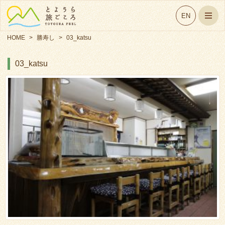
EN
HOME
>
勝寿し
>
03_katsu
03_katsu