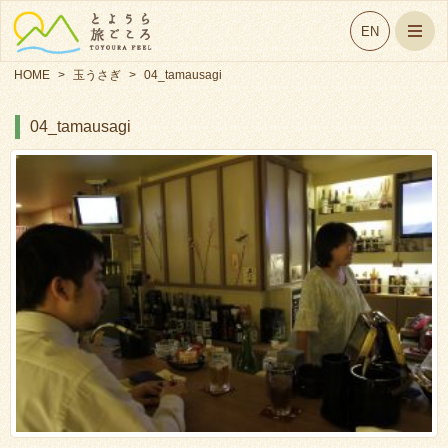
EN
HOME
>
玉うさぎ
>
04_tamausagi
04_tamausagi