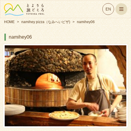
EN
HOME
>
namihey pizza（なみへいピザ)
>
namihey06
namihey06