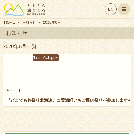
EN
HOME
>
お知らせ
>
2020年6月
お知らせ
2020年6月一覧
/home/tabigokoro/toyoura-
feel.com/public_html/wordpress-
2026/wp-
content/themes/TOYOURA_JP_2026/archive.php
on line
35
">お知らせ
2020.6.1
『どこでもお祭り北海道』に豊浦町いちご豚肉祭りが参加します