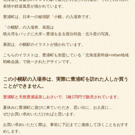
表情や鉄道風景が描かれています。
豊浦町は、日本一の秘境駅「小幌」の入場券です。
「小幌駅」の入場券、表面は
噴火湾をバックに大岸～豊浦を走る寝台特急・北斗星の写真。
裏面は、小幌駅のイラストが描かれています。
こちらのイラストは、豊浦町も加盟している「北海道新幹線×nittan地域
戦略会議」で統一されたデザインです。
この小幌駅の入場券は、実際に豊浦町を訪れた人しか買う
ことができません。
豊浦駅と天然豊浦温泉しおさいで、1枚170円で販売されています。
夏休みに豊浦町に遊びに来ていただき、思い出に、お土産に…
ぜひお買い求めいただければと思います。
お買い求めいただく際は、事前に下記までご連絡して頂くことをおすす
めします。