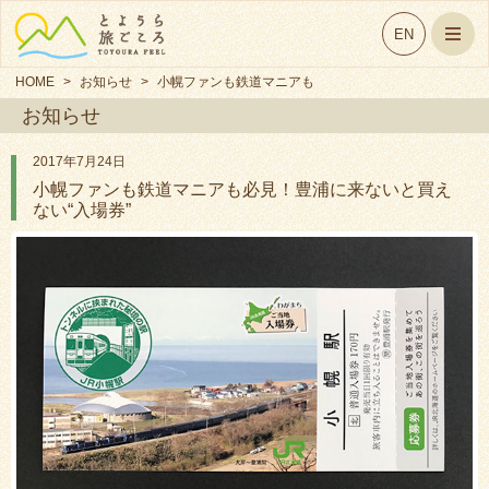
EN
HOME
>
お知らせ
>
小幌ファンも鉄道マニアも
お知らせ
必見！豊浦に来ないと買え
ない“入場券”
2017年7月24日
小幌ファンも鉄道マニアも必見！豊浦に来ないと買え
ない“入場券”