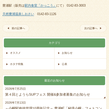
豊浦駅（販売は
駅内食堂「かっこう」
にて） 0142-83-3003
天然豊浦温泉しおさい
0142-83-1126
前の記事へ
次の記事へ
カテゴリ
オススメ
お知らせ
ホタテ特集
公表
最近のお知らせ
2026年7月25日
第４回とようらSUPフェス 開催&参加者募集のお知らせ
2026年7月13日
～小幌駅維持管理10周年記念～ 豊浦町「秘境小幌」フォトコン