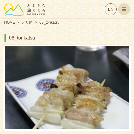
EN
HOME
>
とり勝
>
08_torikatsu
08_torikatsu