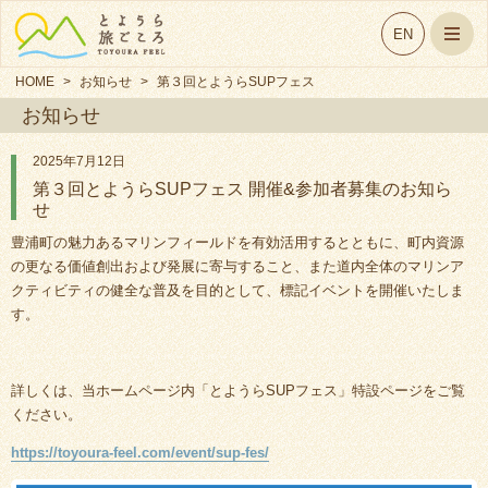
EN
HOME
>
お知らせ
>
第３回とようらSUPフェス
お知らせ
開催&参加者募集のお知らせ
2025年7月12日
第３回とようらSUPフェス 開催&参加者募集のお知ら
せ
豊浦町の魅力あるマリンフィールドを有効活用するとともに、町内資源
の更なる価値創出および発展に寄与すること、また道内全体のマリンア
クティビティの健全な普及を目的として、標記イベントを開催いたしま
す。
詳しくは、当ホームページ内「とようらSUPフェス」特設ページをご覧
ください。
https://toyoura-feel.com/event/sup-fes/