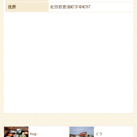
住所
虻田郡豊浦町字幸町87
カフェ
ドライブイン
hug-
ドラ