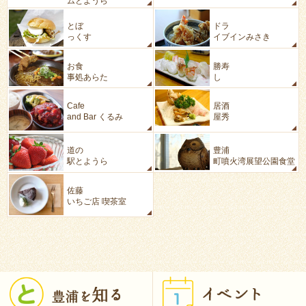
ムとようら
カフェ
ドライブイン
とぼ
ドラ
っくす
イブインみさき
レストラン
寿司
お食
勝寿
事処あらた
し
カフェ
居酒屋
Cafe
居酒
and Bar くるみ
屋秀
道の駅
レストラン
道の
豊浦
駅とようら
町噴火湾展望公園食堂
カフェ
佐藤
いちご店 喫茶室