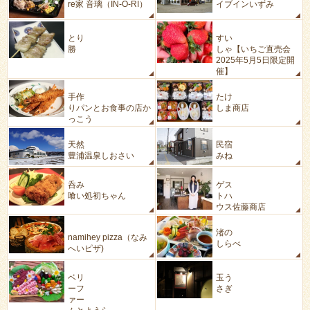
re家 音璃（IN-O-RI）
イブインいずみ
居酒屋
いちご直売
とり
すい
勝
しゃ【いちご直売会
2025年5月5日限定開
催】
レストラン
テイクアウト
手作
たけ
りパンとお食事の店か
しま商店
っこう
温泉・ホテル
民宿・ゲストハ
天然
民宿
ウス
豊浦温泉しおさい
みね
居酒屋
民宿・ゲストハ
呑み
ゲス
ウス
喰い処初ちゃん
トハ
ウス佐藤商店
洋食
レストラン
渚の
namihey pizza（なみ
しらべ
へいピザ)
バーベキュー、
スナック
ベリ
玉う
果物狩り、カフ
ーフ
さぎ
ェ
ァー