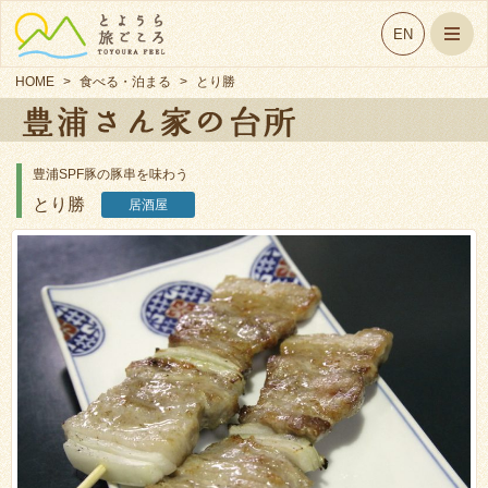
EN
HOME
>
食べる・泊まる
>
とり勝
豊浦SPF豚の豚串を味わう
とり勝
居酒屋