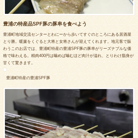
豊浦の特産品SPF豚の豚串を食べよう
豊浦町地域交流センターとわにーから歩いてすぐのところにある居酒屋
とり勝。暖簾をくぐると大将と女将さんが迎えてくれます。地元客で賑
わうこのお店では、豊浦町特産の豊浦SPF豚の豚串がリーズナブルな価
格で味わえる。精肉400円は噛めば噛むほど肉汁が溢れ、とりわけ脂身が
甘くて驚きます。
豊浦町特産の豊浦SPF豚